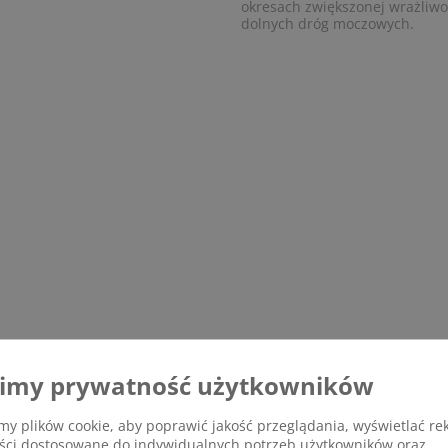
okresach zwiększonej wrażliwo
dolnych dróg moczowych.
imy prywatność użytkowników
y plików cookie, aby poprawić jakość przeglądania, wyświetlać re
eści dostosowane do indywidualnych potrzeb użytkowników oraz