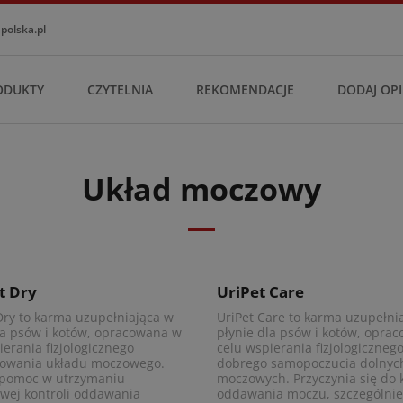
olska.pl
ODUKTY
CZYTELNIA
REKOMENDACJE
DODAJ OPI
Układ moczowy
Zobacz produkt
Zobacz produkt
t Dry
UriPet Care
Dry to karma uzupełniająca w
UriPet Care to karma uzupełni
la psów i kotów, opracowana w
płynie dla psów i kotów, opra
ierania fizjologicznego
celu wspierania fizjologiczneg
nowania układu moczowego.
dobrego samopoczucia dolnyc
 pomoc w utrzymaniu
moczowych. Przyczynia się do
wej kontroli oddawania
oddawania moczu, szczególni