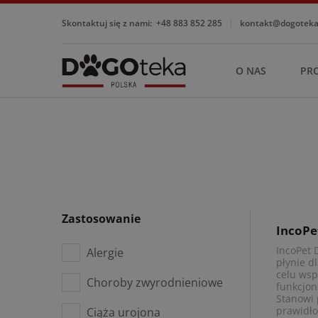
Skontaktuj się z nami:
+48 883 852 285
|
kontakt@dogotekap
O NAS
PR
Zastosowanie
IncoPe
IncoPet 
Alergie
płynie d
celu wsp
Choroby zwyrodnieniowe
funkcjo
Stanowi
prawidło
Ciąża urojona