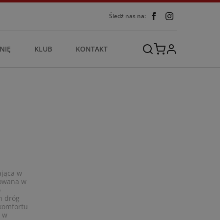
Śledź nas na:
NIĘ
KLUB
KONTAKT
ająca w
cowana w
o
h dróg
 komfortu
e w