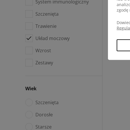
System immunologiczny
analiz
zgodę 
Szczenięta
Dowied
Trawienie
Regul
Układ moczowy
Wzrost
Zestawy
Wiek
Szczenięta
Dorosłe
Starsze