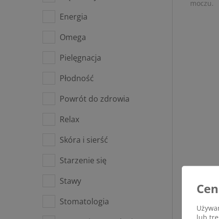
moczu.
Energia
Omega
Pielęgnacja
Płodność
Powrót do zdrowia
Relax
Skóra i sierść
Starzenie się
Stawy
Cen
Stomatologia
Używam
lub tr