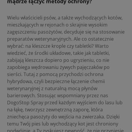
mądrze łączyć metody ochrony?
Wielu właścicieli psów, a także wychodzących kotów,
mieszkających w rejonach o skrajnie wysokim
zagęszczeniu pasożytów, decyduje się na stosowanie
preparatów weterynaryjnych. Ale co ostatecznie
wybrać: na kleszcze krople czy tabletki? Warto
wiedzieć, że środki układowe, takie jak tabletki,
zabijają kleszcza dopiero po ugryzieniu, co nie
zapobiega wędrowaniu żywych pajęczaków po
sierści. Tutaj z pomocą przychodzi ochrona
hybrydowa, czyli bezpieczne łączenie chemii
weterynaryjnej z naturalną mocą płynów
barierowych. Stosując wspomniany przez nas
DogoStop Spray przed każdym wyjściem do lasu lub
na łąkę, tworzysz zewnętrzną zaporę, która
zniechęca pasożyty do wejścia na zwierzaka. Dzięki
temu Twój pies lub wychodzący kot jest chroniony
podwójnie, a Ty zyskujesz pewność, że nie przyniesie