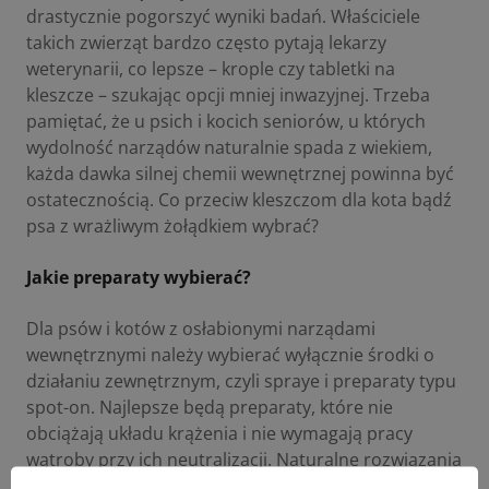
drastycznie pogorszyć wyniki badań. Właściciele
takich zwierząt bardzo często pytają lekarzy
weterynarii, co lepsze – krople czy tabletki na
kleszcze – szukając opcji mniej inwazyjnej. Trzeba
pamiętać, że u psich i kocich seniorów, u których
wydolność narządów naturalnie spada z wiekiem,
każda dawka silnej chemii wewnętrznej powinna być
ostatecznością.
Co przeciw kleszczom dla kota
bądź
psa z wrażliwym żołądkiem wybrać?
Jakie preparaty wybierać?
Dla psów i kotów z osłabionymi narządami
wewnętrznymi należy wybierać wyłącznie środki o
działaniu zewnętrznym, czyli spraye i preparaty typu
spot-on. Najlepsze będą preparaty, które nie
obciążają układu krążenia i nie wymagają pracy
wątroby przy ich neutralizacji. Naturalne rozwiązania
barierowe pozwalają skutecznie chronić zwierzę