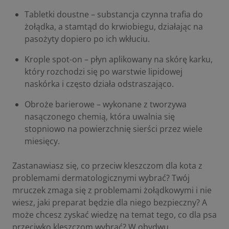
Tabletki doustne – substancja czynna trafia do
żołądka, a stamtąd do krwiobiegu, działając na
pasożyty dopiero po ich wkłuciu.
Krople spot-on – płyn aplikowany na skórę karku,
który rozchodzi się po warstwie lipidowej
naskórka i często działa odstraszająco.
Obroże barierowe – wykonane z tworzywa
nasączonego chemią, która uwalnia się
stopniowo na powierzchnię sierści przez wiele
miesięcy.
Zastanawiasz się,
co przeciw kleszczom dla kota
z
problemami dermatologicznymi wybrać? Twój
mruczek zmaga się z problemami żołądkowymi i nie
wiesz, jaki preparat będzie dla niego bezpieczny? A
może chcesz zyskać wiedzę na temat tego,
co dla psa
przeciwko kleszczom
wybrać? W obydwu