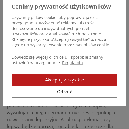
Cenimy prywatność użytkowników
przed pasożytami bez ryzyka pogorszenia jego stanu
ogólnego.
Używamy plików cookie, aby poprawić jakość
przeglądania, wyświetlać reklamy lub treści
Profil 3. Szczenięta, kocięta i zwierzęta ze
dostosowane do indywidualnych potrzeb
stanami lękowymi
użytkowników oraz analizować ruch na stronie.
Kliknięcie przycisku „Akceptuj wszystkie” oznacza
zgodę na wykorzystywanie przez nas plików cookie.
Młode, wciąż rozwijające się organizmy zwierzęcych
Dowiedz się więcej o ich celu i sposobie zmiany
maluchów są niezwykle wrażliwe na toksyny, dlatego
ustawień w przeglądarce.
Regulamin
większość agresywnych preparatów ma restrykcyjne
ograniczenia wiekowe oraz wagowe. Dodatkowo
aplikacja niektórych środków może być
Akceptuj wszystkie
traumatycznym przeżyciem dla zwierząt o delikatnej
Odrzuć
psychice lub z historią lękową. Intensywny,
chemiczny zapach emitowany przez niektóre obroże
potrafi nieustannie drażnić czuły węch pupila,
wywołując u niego permanentny stres, niepokój, a
nawet stany depresyjne. Analizując dylemat, czy
lepsza będzie obroża, czy tabletki na kleszcze dla