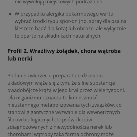
nie wywołują miejscowych podrażnień.
W przypadku alergika pokarmowego warto
wybrać środki typu spot-on (np.
spray dla psa na
kleszcze
bądź dla kota) lub obroże, ale wyłącznie
te oparte na składnikach naturalnych.
Profil 2. Wrażliwy żołądek, chora wątroba
lub nerki
Podanie zwierzęciu preparatu o działaniu
układowym wiąże się z tym, że silne substancje
owadobójcze krążą w jego krwi przez wiele tygodni.
Dla organizmu oznacza to konieczność
nieustannego metabolizowania tych związków, co
stanowi gigantyczne wyzwanie dla wewnętrznych
filtrów biologicznych. U psów i kotów
zdiagnozowanych z niewydolnością nerek lub
chorobami wątroby taka forma ochrony może