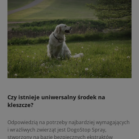
Czy istnieje uniwersalny środek na
kleszcze?
Odpowiedzią na potrzeby najbardziej wymagających
i wrażliwych zwierząt jest
DogoStop Spray
,
stworzony na bazie bezpiecznych ekstraktów