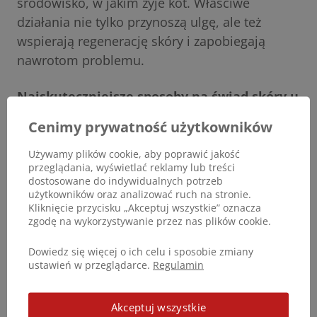
środowisko, w jakim żyje kot. Właściwe
działania nie tylko przynoszą ulgę, ale też
wspierają regenerację skóry i zapobiegają
nawrotom problemu.
Najskuteczniejsze sposoby na świąd skóry u
kotów:
Cenimy prywatność użytkowników
delikatna pielęgnacja
– warto sięgać po
Używamy plików cookie, aby poprawić jakość
przeglądania, wyświetlać reklamy lub treści
preparaty o działaniu łagodzącym i nawilżającym,
dostosowane do indywidualnych potrzeb
np. żel
CortiAdapt Gel
, który wspiera regenerację
użytkowników oraz analizować ruch na stronie.
skóry oraz redukuje podrażnienia;
Kliknięcie przycisku „Akceptuj wszystkie” oznacza
zgodę na wykorzystywanie przez nas plików cookie.
szamponowanie
– mycie sierści przy użyciu
łagodnych kosmetyków, takich jak
Dogomilk
,
Dowiedz się więcej o ich celu i sposobie zmiany
delikatnie oczyszcza skórę, nie naruszając jej
ustawień w przeglądarce.
Regulamin
naturalnej bariery ochronnej;
Akceptuj wszystkie
suplementacja
– dieta wzbogacona o kwasy