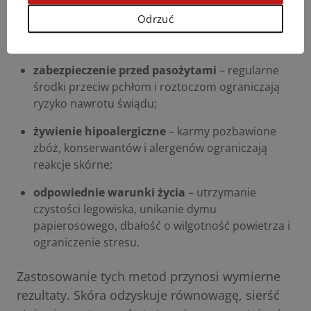
tłuszczowe omega-3 oraz biotynę poprawia
Odrzuć
elastyczność skóry i zmniejsza jej skłonność do
podrażnień;
zabezpieczenie przed pasożytami
– regularne
środki przeciw pchłom i roztoczom ograniczają
ryzyko nawrotu świądu;
żywienie hipoalergiczne
– karmy pozbawione
zbóż, konserwantów i alergenów ograniczają
reakcje skórne;
odpowiednie warunki życia
– utrzymanie
czystości legowiska, unikanie dymu
papierosowego, dbałość o wilgotność powietrza i
ograniczenie stresu.
Zastosowanie tych metod przynosi wymierne
rezultaty. Skóra odzyskuje równowagę, sierść