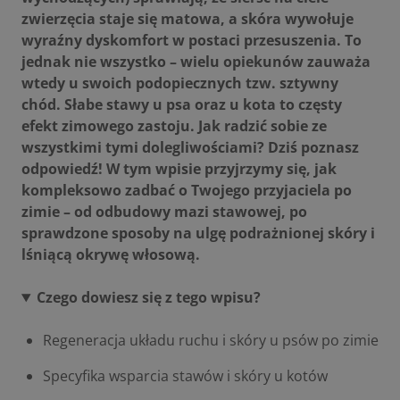
zwierzęcia staje się matowa, a skóra wywołuje
wyraźny dyskomfort w postaci przesuszenia. To
jednak nie wszystko – wielu opiekunów zauważa
wtedy u swoich podopiecznych tzw. sztywny
chód. Słabe stawy u psa oraz u kota to częsty
efekt zimowego zastoju. Jak radzić sobie ze
wszystkimi tymi dolegliwościami? Dziś poznasz
odpowiedź! W tym wpisie przyjrzymy się, jak
kompleksowo zadbać o Twojego przyjaciela po
zimie – od odbudowy mazi stawowej, po
sprawdzone sposoby na ulgę podrażnionej skóry i
lśniącą okrywę włosową.
Czego dowiesz się z tego wpisu?
Regeneracja układu ruchu i skóry u psów po zimie
Specyfika wsparcia stawów i skóry u kotów