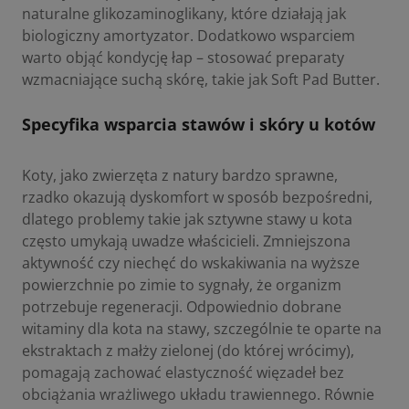
naturalne glikozaminoglikany, które działają jak
biologiczny amortyzator. Dodatkowo wsparciem
warto objąć kondycję łap – stosować preparaty
wzmacniające suchą skórę, takie jak
Soft Pad Butter
.
Specyfika wsparcia stawów i skóry u kotów
Koty, jako zwierzęta z natury bardzo sprawne,
rzadko okazują dyskomfort w sposób bezpośredni,
dlatego problemy takie jak sztywne stawy u kota
często umykają uwadze właścicieli. Zmniejszona
aktywność czy niechęć do wskakiwania na wyższe
powierzchnie po zimie to sygnały, że organizm
potrzebuje regeneracji. Odpowiednio dobrane
witaminy dla kota na stawy
, szczególnie te oparte na
ekstraktach z małży zielonej (do której wrócimy),
pomagają zachować elastyczność więzadeł bez
obciążania wrażliwego układu trawiennego. Równie