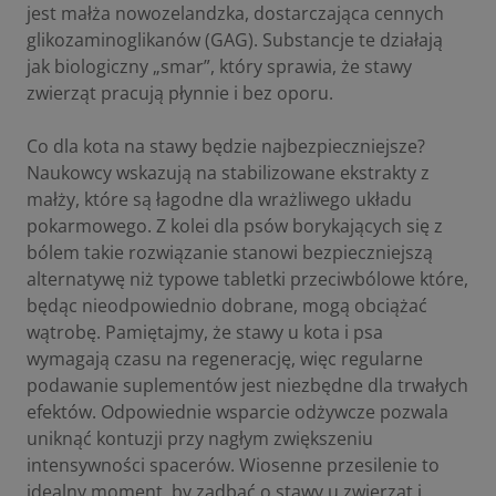
jest
małża nowozelandzka
, dostarczająca cennych
glikozaminoglikanów (GAG). Substancje te działają
jak biologiczny „smar”, który sprawia, że stawy
zwierząt pracują płynnie i bez oporu.
Co dla kota na stawy będzie najbezpieczniejsze?
Naukowcy wskazują na stabilizowane ekstrakty z
małży, które są łagodne dla wrażliwego układu
pokarmowego. Z kolei dla psów borykających się z
bólem takie rozwiązanie stanowi bezpieczniejszą
alternatywę niż typowe tabletki przeciwbólowe które,
będąc nieodpowiednio dobrane, mogą obciążać
wątrobę. Pamiętajmy, że stawy u kota i psa
wymagają czasu na regenerację, więc regularne
podawanie suplementów jest niezbędne dla trwałych
efektów. Odpowiednie wsparcie odżywcze pozwala
uniknąć kontuzji przy nagłym zwiększeniu
intensywności spacerów. Wiosenne przesilenie to
idealny moment, by zadbać o stawy u zwierząt i