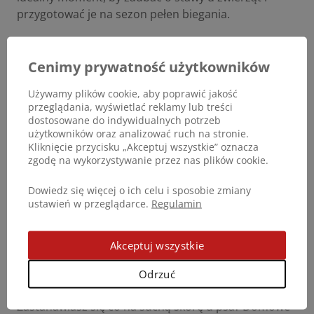
przygotować je na sezon pełen biegania.
Wybierając sprawdzone
preparaty na stawy dla psa
,
a także
środki dla kota
, inwestujesz w komfort życia
Cenimy prywatność użytkowników
pupila bez konieczności stosowania agresywnej
Używamy plików cookie, aby poprawić jakość
chemii. Kompleksowe podejście do zdrowia układu
przeglądania, wyświetlać reklamy lub treści
ruchu to najlepszy prezent, jaki możesz podarować
dostosowane do indywidualnych potrzeb
przyjacielowi po mroźnych miesiącach!
użytkowników oraz analizować ruch na stronie.
Kliknięcie przycisku „Akceptuj wszystkie” oznacza
zgodę na wykorzystywanie przez nas plików cookie.
Dbanie o skórę po zimie
Dowiedz się więcej o ich celu i sposobie zmiany
ustawień w przeglądarce.
Regulamin
Kolejnym krokiem w wiosennej pielęgnacji jest
zadbanie o barierę ochronną, ponieważ sucha skóra
to powszechny efekt uboczny sezonu grzewczego.
Akceptuj wszystkie
Niska wilgotność w domach sprawia, że naturalna
hydro-lipidowa warstwa ochronna znika, co
Odrzuć
prowadzi do swędzenia i uporczywego drapania.
Zastanawiasz się co na suchą skórę u psa? Domowe