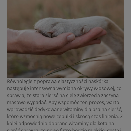
Równolegle z poprawą elastyczności naskórka
następuje intensywna wymiana okrywy włosowej, co
sprawia, że stara sierść na ciele zwierzęcia zaczyna
masowo wypadać. Aby wspomóc ten proces, warto
wprowadzić dedykowane
witaminy dla psa na sierść
,
które wzmocnią nowe cebulki i skrócą czas linienia. Z
kolei odpowiednio dobrane
witaminy dla kota na
sierść
sprawią, że nowe futro będzie miękkie, gęste i