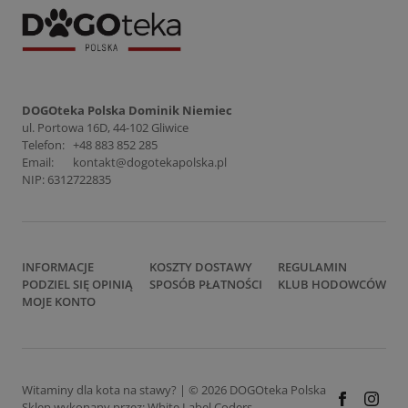
DOGOteka Polska Dominik Niemiec
ul. Portowa 16D, 44-102 Gliwice
Telefon:
+48 883 852 285
Email:
kontakt@dogotekapolska.pl
NIP: 6312722835
INFORMACJE
KOSZTY DOSTAWY
REGULAMIN
PODZIEL SIĘ OPINIĄ
SPOSÓB PŁATNOŚCI
KLUB HODOWCÓW
MOJE KONTO
Witaminy dla kota na stawy? | © 2026 DOGOteka Polska
Sklep wykonany przez:
White Label Coders