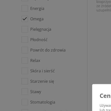
bioprzys
ze źróde
Energia
uzupełni
Omega
Pielęgnacja
Płodność
Powrót do zdrowia
Relax
Skóra i sierść
Starzenie się
Stawy
Cen
Stomatologia
Używam
lub tr