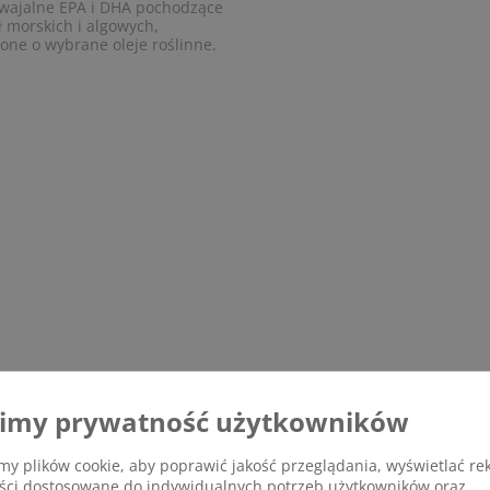
wajalne EPA i DHA pochodzące
ł morskich i algowych,
one o wybrane oleje roślinne.
imy prywatność użytkowników
y plików cookie, aby poprawić jakość przeglądania, wyświetlać re
eści dostosowane do indywidualnych potrzeb użytkowników oraz