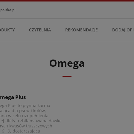
olska.pl
ODUKTY
CZYTELNIA
REKOMENDACJE
DODAJ OPI
Omega
Zobacz produkt
mega Plus
ga Plus to płynna karma
ająca dla psów i kotów,
na w celu uzupełnienia
ej diety o zbilansowaną dawkę
nych kwasów tłuszczowych
 6 i 9, dostarczająca