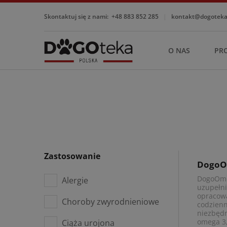
Skontaktuj się z nami:
+48 883 852 285
|
kontakt@dogotekap
O NAS
PR
Zastosowanie
DogoO
DogoOme
Alergie
uzupełni
opracowa
Choroby zwyrodnieniowe
codzienn
niezbęd
omega 3,
Ciąża urojona