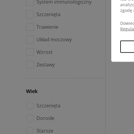
System immunologiczny
analiz
zgodę 
Szczenięta
Dowied
Trawienie
Regul
Układ moczowy
Wzrost
Zestawy
Wiek
Szczenięta
Dorosłe
Starsze